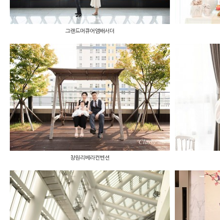
그랜드머큐어앰배서더
창원리베라컨벤션