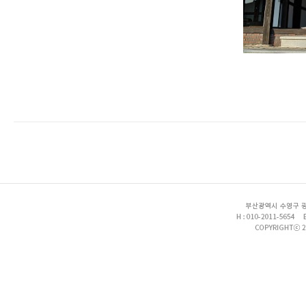
enFree