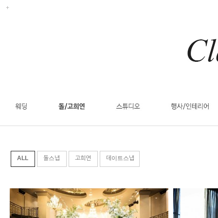
ALL
돌스냅
고희연
데이트스냅