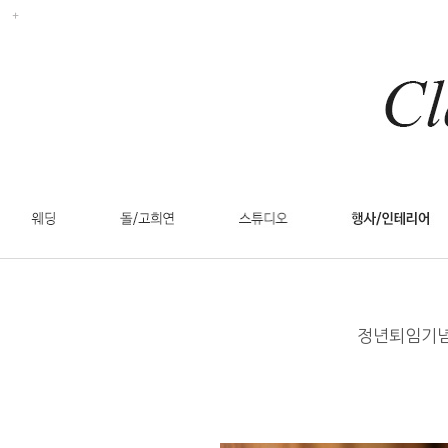
정년퇴임기념