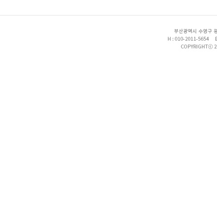
enFree