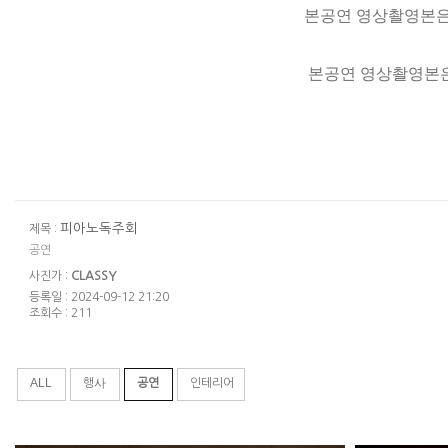
본공연 영상촬영본은
본공연 영상촬영본
피아노독주회
제목 :
공연
사진가 :
CLASSY
등록일 : 2024-09-12 21:20
조회수 : 211
ALL
행사
공연
인테리어